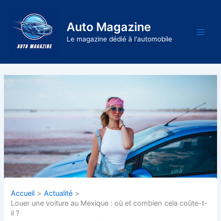
Aller
au
Auto Magazine
contenu
Main
Le magazine dédié à l'automobile
Men
Accueil
Actualité
Louer une voiture au Mexique : où et combien cela coûte-t-
il ?