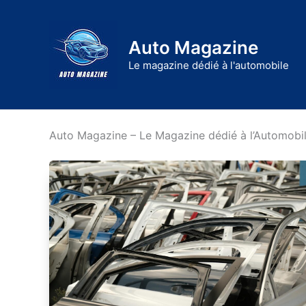
Aller
au
Auto Magazine
contenu
Le magazine dédié à l'automobile
Auto Magazine – Le Magazine dédié à l’Automobi