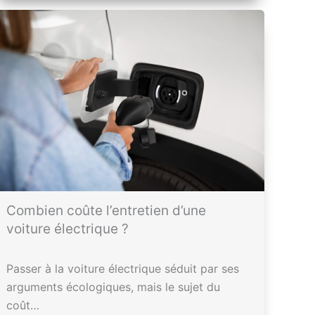
Combien coûte l’entretien d’une
voiture électrique ?
Passer à la voiture électrique séduit par ses
arguments écologiques, mais le sujet du
coût…