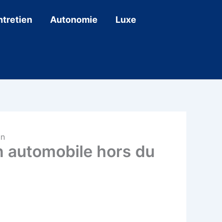
ntretien
Autonomie
Luxe
un
on automobile hors du