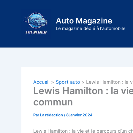
Aller
au
Auto Magazine
contenu
Le magazine dédié à l'automobile
Accueil
Sport auto
Lewis Hamilton : la
Lewis Hamilton : la v
commun
Par
La rédaction
/
8 janvier 2024
Lewis Hamilton : la vie et le parcours d’u