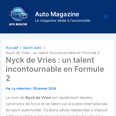
Aller
au
Auto Magazine
contenu
Main
Le magazine dédié à l'automobile
Men
Accueil
Sport auto
Nyck de Vries : un talent incontournable en Formule 2
Nyck de Vries : un talent
incontournable en Formule
2
Par
La rédaction
/
29 janvier 2024
Le nom de
Nyck de Vries
est rapidement devenu
synonyme de force et de talent sur la scène internationale
du sport automobile. Ce jeune pilote néerlandais a d’abord