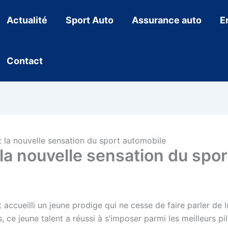
Actualité
Sport Auto
Assurance auto
E
Contact
 la nouvelle sensation du sport automobile
a nouvelle sensation du spor
eilli un jeune prodige qui ne cesse de faire parler de lui. 
ce jeune talent a réussi à s’imposer parmi les meilleurs pilot