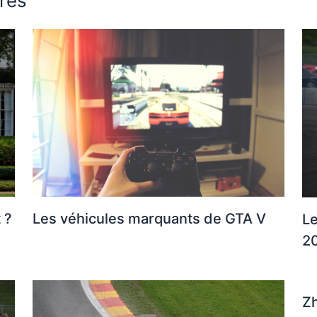
ires
 ?
Les véhicules marquants de GTA V
Le
2
Zh