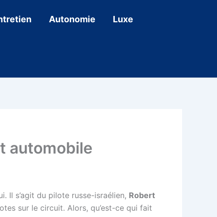
ntretien
Autonomie
Luxe
t automobile
Il s’agit du pilote russe-israélien,
Robert
es sur le circuit. Alors, qu’est-ce qui fait