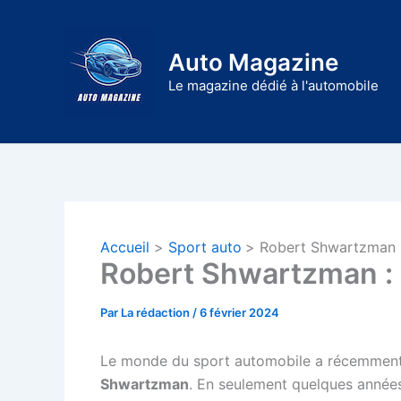
Aller
au
Auto Magazine
contenu
Le magazine dédié à l'automobile
Accueil
Sport auto
Robert Shwartzman :
Robert Shwartzman : l
Par
La rédaction
/
6 février 2024
Le monde du sport automobile a récemment accu
Shwartzman
. En seulement quelques années, 