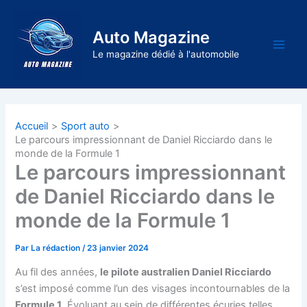
Aller
au
Auto Magazine
contenu
Main
Le magazine dédié à l'automobile
Men
Accueil
Sport auto
Le parcours impressionnant de Daniel Ricciardo dans le
monde de la Formule 1
Le parcours impressionnant
de Daniel Ricciardo dans le
monde de la Formule 1
Par
La rédaction
/
23 janvier 2024
Au fil des années,
le pilote australien Daniel Ricciardo
s’est imposé comme l’un des visages incontournables de la
Formule 1
. Évoluant au sein de différentes écuries telles