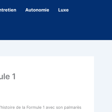
ntretien
Autonomie
Luxe
ule 1
’histoire de la Formule 1 avec son palmarès