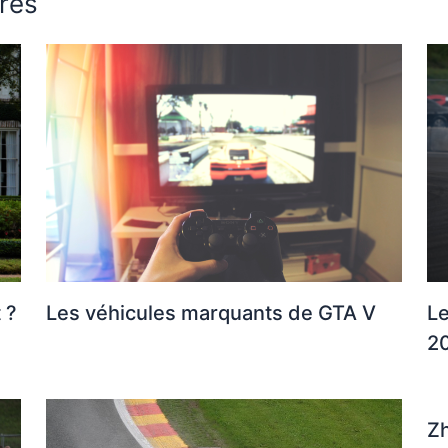
ires
 ?
Les véhicules marquants de GTA V
Le
2
Zh