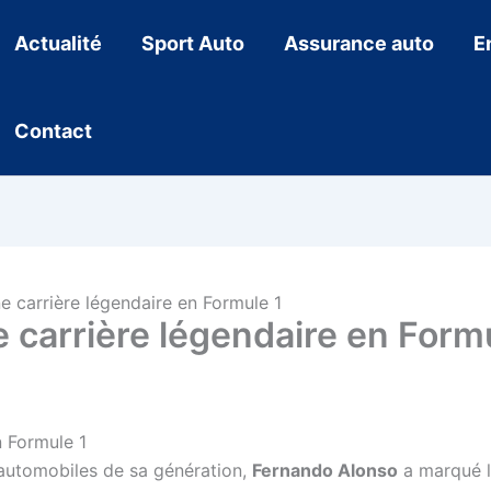
Actualité
Sport Auto
Assurance auto
E
Contact
e carrière légendaire en Formule 1
 carrière légendaire en Form
n Formule 1
 automobiles de sa génération,
Fernando Alonso
a marqué l