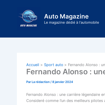
Aller
au
Auto Magazine
contenu
Le magazine dédié à l'automobile
Accueil
Sport auto
Fernando Alonso : un
Fernando Alonso : une
Par
La rédaction
/
8 janvier 2024
Fernando Alonso : une carrière légendaire e
Consideré comme l’un des meilleurs pilotes