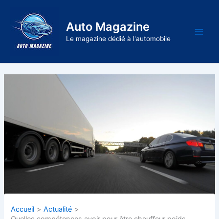
Aller
au
Auto Magazine
contenu
Main
Le magazine dédié à l'automobile
Men
Accueil
Actualité