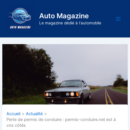
Aller
au
Auto Magazine
contenu
Main
Le magazine dédié à l'automobile
Men
Accueil
Actualité
Perte de permis de conduire : permis-conduire.net est à
vos côtés