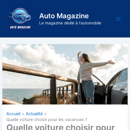
Aller
au
Auto Magazine
contenu
Main
Le magazine dédié à l'automobile
Men
Accueil
Actualité
Quelle voiture choisir pour les vacances ?
Quelle voiture choisir pour