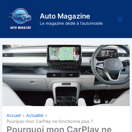
Aller
au
Auto Magazine
contenu
Main
Le magazine dédié à l'automobile
Men
Accueil
Actualité
Pourquoi mon CarPlay ne fonctionne plus ?
Pourquoi mon CarPlay ne