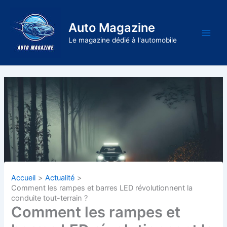
Aller
au
Auto Magazine
contenu
Main
Le magazine dédié à l'automobile
Men
Accueil
Actualité
Comment les rampes et barres LED révolutionnent la
conduite tout-terrain ?
Comment les rampes et