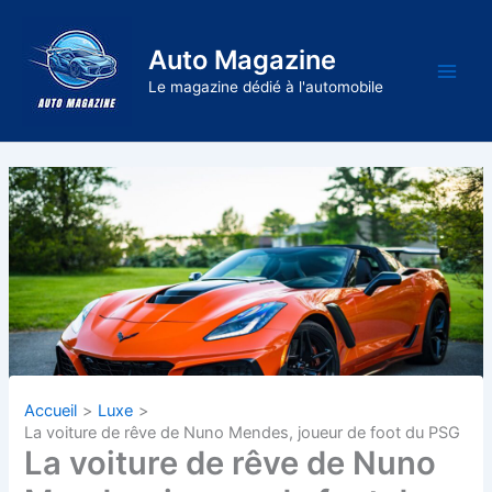
Aller
au
Auto Magazine
contenu
Main
Le magazine dédié à l'automobile
Men
Accueil
Luxe
La voiture de rêve de Nuno Mendes, joueur de foot du PSG
La voiture de rêve de Nuno