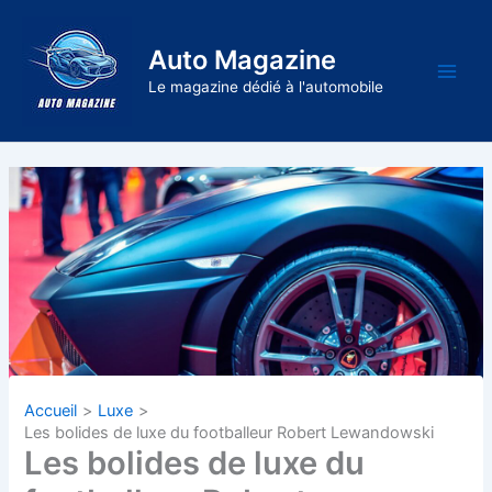
Aller
au
Auto Magazine
contenu
Main
Le magazine dédié à l'automobile
Men
Accueil
Luxe
Les bolides de luxe du footballeur Robert Lewandowski
Les bolides de luxe du