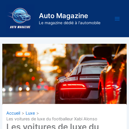
Aller
au
Auto Magazine
contenu
Main
Le magazine dédié à l'automobile
Men
Accueil
Luxe
Les voitures de luxe du footballeur Xabi Alonso
Les voitures de luxe du