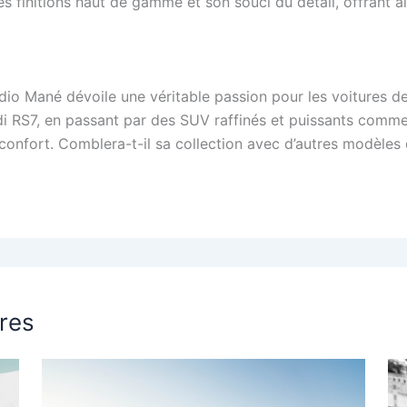
s finitions haut de gamme et son souci du détail, offrant a
adio Mané dévoile une véritable passion pour les voitures 
udi RS7, en passant par des SUV raffinés et puissants comm
confort. Comblera-t-il sa collection avec d’autres modèles d
ires