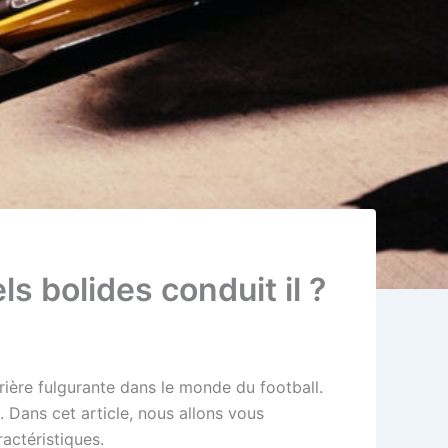
s bolides conduit il ?
rière fulgurante dans le monde du football.
 Dans cet article, nous allons vous
actéristiques.