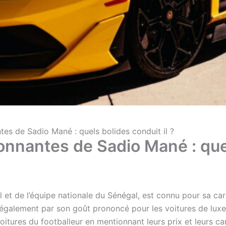
tes de Sadio Mané : quels bolides conduit il ?
onnantes de Sadio Mané : quel
 et de l’équipe nationale du Sénégal, est connu pour sa car
 également par son goût prononcé pour les voitures de luxe.
itures du footballeur en mentionnant leurs prix et leurs car