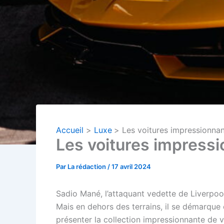
Accueil
Luxe
Les voitures impressionnan
Les voitures impressi
Par
La rédaction
/
17 avril 2024
Sadio Mané, l’attaquant vedette de Liverpool
Mais en dehors des terrains, il se démarque
présenter la collection impressionnante de vo