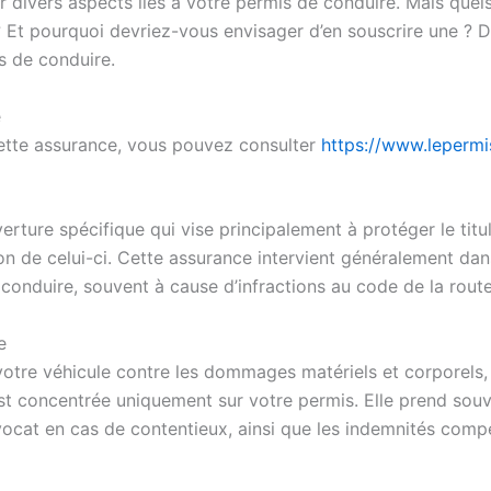
r divers aspects liés à votre permis de conduire. Mais que
Et pourquoi devriez-vous envisager d’en souscrire une ? Da
is de conduire.
e
cette assurance, vous pouvez consulter
https://www.lepermi
rture spécifique qui vise principalement à protéger le titu
ion de celui-ci. Cette assurance intervient généralement da
conduire, souvent à cause d’infractions au code de la route
e
otre véhicule contre les dommages matériels et corporels, a
st concentrée uniquement sur votre permis. Elle prend souve
’avocat en cas de contentieux, ainsi que les indemnités com