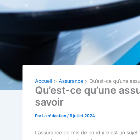
Accueil
Assurance
Qu’est-ce qu’une ass
Qu’est-ce qu’une assu
savoir
Par
La rédaction
/
9 juillet 2024
L’assurance permis de conduire est un suje