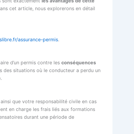
ls sont exactement
les avantages de cette
ns cet article, nous explorerons en détail
slibre.fr/assurance-permis
.
laire d’un permis contre les
conséquences
ns des situations où le conducteur a perdu un
.
insi que votre responsabilité civile en cas
nt en charge les frais liés aux formations
pensatoires durant une période de