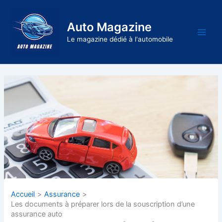
Aller
au
Auto Magazine
contenu
Main
Le magazine dédié à l'automobile
Men
Accueil
Assurance
Les documents à préparer lors de la souscription d’une
assurance auto