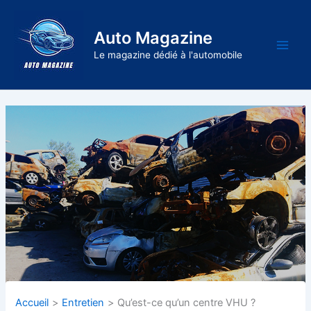
Aller
au
Auto Magazine
contenu
Main
Le magazine dédié à l'automobile
Men
Accueil
Entretien
Qu’est-ce qu’un centre VHU ?