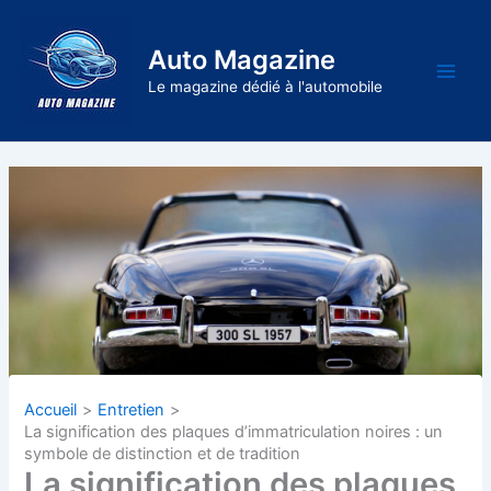
Aller
au
Auto Magazine
contenu
Main
Le magazine dédié à l'automobile
Men
Accueil
Entretien
La signification des plaques d’immatriculation noires : un
symbole de distinction et de tradition
La signification des plaques