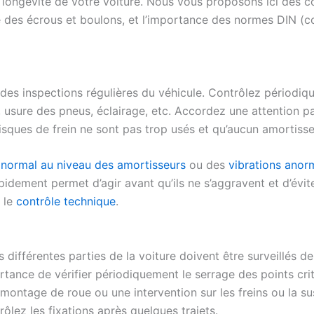
a longévité de votre voiture. Nous vous proposons ici des co
e des écrous et boulons, et l’importance des normes DIN 
r des inspections régulières du véhicule. Contrôlez périodiq
), usure des pneus, éclairage, etc. Accordez une attention pa
isques de frein ne sont pas trop usés et qu’aucun amortisseu
anormal au niveau des amortisseurs
ou des
vibrations anor
idement permet d’agir avant qu’ils ne s’aggravent et d’évit
 le
contrôle technique
.
 différentes parties de la voiture doivent être surveillés de
ortance de vérifier périodiquement le serrage des points cri
montage de roue ou une intervention sur les freins ou la s
ôlez les fixations après quelques trajets.