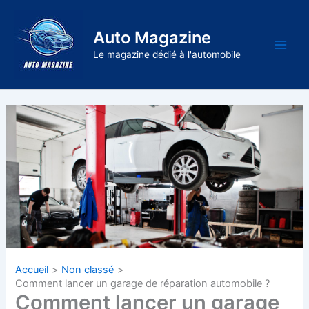
Aller
au
Auto Magazine
contenu
Main
Le magazine dédié à l'automobile
Men
Accueil
Non classé
Comment lancer un garage de réparation automobile ?
Comment lancer un garage