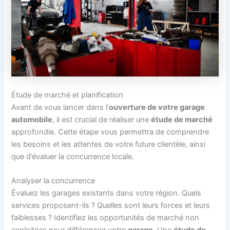
Étude de marché et planification
Avant de vous lancer dans l’
ouverture de votre garage
automobile
, il est crucial de réaliser une
étude de marché
approfondie. Cette étape vous permettra de comprendre
les besoins et les attentes de votre future clientèle, ainsi
que d’évaluer la concurrence locale.
Analyser la concurrence
Évaluez les garages existants dans votre région. Quels
services proposent-ils ? Quelles sont leurs forces et leurs
faiblesses ? Identifiez les opportunités de marché non