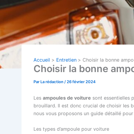
Accueil
Entretien
Choisir la bonne ampou
Choisir la bonne ampo
Par
La rédaction
/
26 février 2024
Les
ampoules de voiture
sont essentielles p
brouillard. Il est donc crucial de choisir le
nous vous proposons un guide détaillé pou
Les types d’ampoule pour voiture