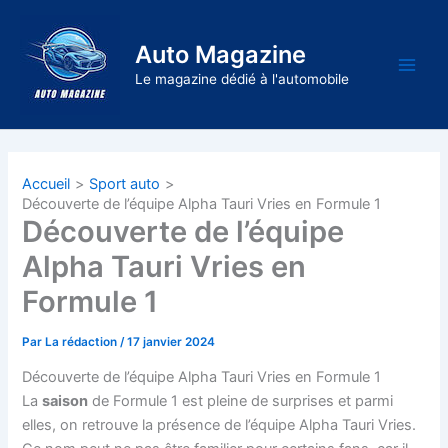
Aller
au
Auto Magazine
contenu
Main
Le magazine dédié à l'automobile
Men
Accueil
Sport auto
Découverte de l’équipe Alpha Tauri Vries en Formule 1
Découverte de l’équipe
Alpha Tauri Vries en
Formule 1
Par
La rédaction
/
17 janvier 2024
Découverte de l’équipe Alpha Tauri Vries en Formule 1
La
saison
de Formule 1 est pleine de surprises et parmi
elles, on retrouve la présence de l’équipe Alpha Tauri Vries.