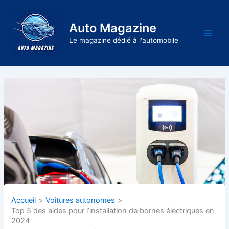
Aller
au
Auto Magazine
contenu
Main
Le magazine dédié à l'automobile
Men
Accueil
Voitures autonomes
Top 5 des aides pour l’installation de bornes électriques en
2024