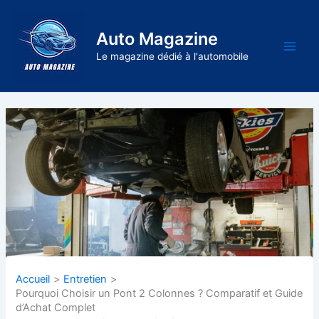
Aller
au
Auto Magazine
contenu
Main
Le magazine dédié à l'automobile
Men
Accueil
Entretien
Pourquoi Choisir un Pont 2 Colonnes ? Comparatif et Guide
d’Achat Complet