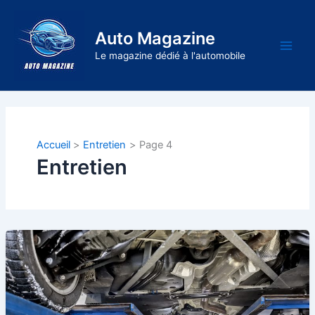
Aller
au
Auto Magazine
contenu
Main
Le magazine dédié à l'automobile
Men
Accueil
Entretien
Page 4
Entretien